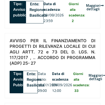
Data di
Tipo:
Ente:
Giorni
Maggiori
dettagli
scadenza
:
Avviso
Regione
alla
09/08/2026
pubblico
Basilicata
scadenza:
23:59
2
AVVISO PER IL FINANZIAMENTO DI
PROGETTI DI RILEVANZA LOCALE DI CUI
AGLI ARTT. 72 e 73 DEL D. LGS. N.
117/2017 , .. ACCORDO DI PROGRAMMA
(ADP) 25- 27
Data
Data di
Tipo:
Ente:
Giorni
Maggiori
dettagli
inizio:
scadenza
:
Avviso
Regione
alla
16/07/2026
09/09/2026
Pubblico
Basilicata
scadenza:
09:00
12:00
33