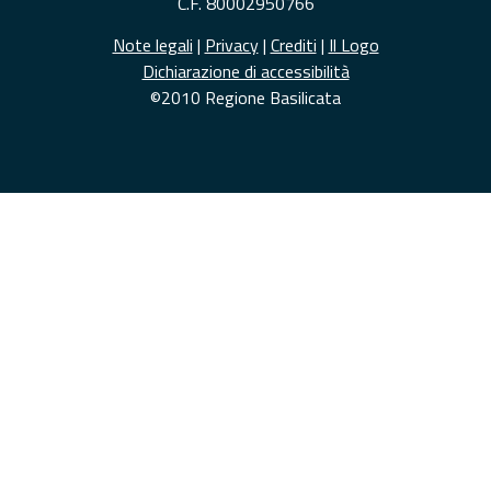
C.F. 80002950766
Note legali
|
Privacy
|
Crediti
|
Il Logo
Dichiarazione di accessibilità
©2010 Regione Basilicata