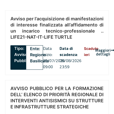
Avviso per l’acquisizione di manifestazioni
di interesse finalizzata all’affidamento di
un incarico tecnico-professionale ..
LIFE21-NAT-IT-LIFE TURTLE
Data
Data di
Tipo:
Ente:
Scaduto
Maggiori
dettagli
inizio:
scadenza
:
Avviso
Regione
ieri
22/07/2026
06/08/2026
Pubblico
Basilicata
09:00
23:59
AVVISO PUBBLICO PER LA FORMAZIONE
DELL’ ELENCO DI PRIORITÀ REGIONALE DI
INTERVENTI ANTISISMICI SU STRUTTURE
E INFRASTRUTTURE STRATEGICHE