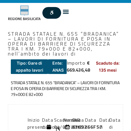
STRADA STATALE N. 655 “BRADANICA”
– LAVORI DI FORNITURA E POSA IN
OPERA DI BARRIERE DI SICUREZZA
TRA I KM. 79+000 E 82+000,
nell’ambito dei lavori di
Importo
€
Tipo: Gare di
Ente:
Scaduto da:
669.436,48
appalto lavori
ANAS
135 mesi
STRADA STATALE N. 655 “BRADANICA” – LAVORI DI FORNITURA
E POSA IN OPERA DI BARRIERE DI SICUREZZA TRA I KM.
79+000 E 82+000
Inizio
Data
Scadenza:
Numero
CIG:
Data
Data
Data
Data
presentazione
di
04/05/2015
atto:
6169266F57
atto:
di
di
di