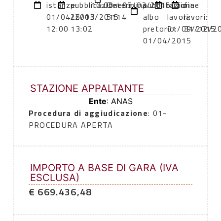
istanze:
pubblicazione:
10:00
Determina
05/03/2015
pubblicazione
inizio
fine
01/04/2015
26/03/2015
5114
albo
lavori:
lavori:
12:00
13:02
pretorio:
01/09/2015
31/12/2
01/04/2015
STAZIONE APPALTANTE
Ente
: ANAS
Procedura di aggiudicazione
: 01-
PROCEDURA APERTA
IMPORTO A BASE DI GARA (IVA
ESCLUSA)
€ 669.436,48