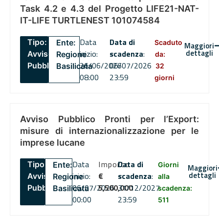
Task 4.2 e 4.3 del Progetto LIFE21-NAT-
IT-LIFE TURTLENEST 101074584
Data
Data di
Tipo:
Ente:
Scaduto
Maggiori
dettagli
inizio:
scadenza
:
Avviso
Regione
da:
26/06/2026
06/07/2026
Pubblico
Basilicata
32
08:00
23:59
giorni
Avviso Pubblico Pronti per l’Export:
misure di internazionalizzazione per le
imprese lucane
Data
Importo
Data di
Tipo:
Ente:
Giorni
Maggiori
dettagli
inizio:
€
scadenza
:
Avviso
Regione
alla
06/07/2026
5,500,000
31/12/2027
Pubblico
Basilicata
scadenza:
00:00
23:59
511