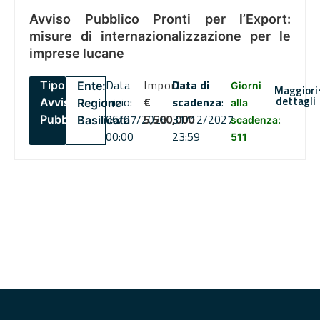
Avviso Pubblico Pronti per l’Export:
misure di internazionalizzazione per le
imprese lucane
Data
Importo
Data di
Tipo:
Ente:
Giorni
Maggiori
dettagli
inizio:
€
scadenza
:
Avviso
Regione
alla
06/07/2026
5,500,000
31/12/2027
Pubblico
Basilicata
scadenza:
00:00
23:59
511