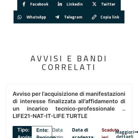
Facebook
Linkedin
Twitter
WhatsApp
Telegram
Copia link
AVVISI E BANDI
CORRELATI
Avviso per l’acquisizione di manifestazioni
di interesse finalizzata all’affidamento di
un incarico tecnico-professionale ..
LIFE21-NAT-IT-LIFE TURTLE
Data
Data di
Tipo:
Ente:
Scaduto
Maggiori
dettagli
inizio:
scadenza
:
Avviso
Regione
ieri