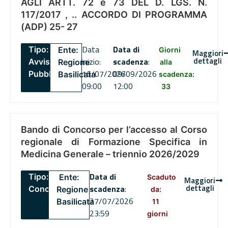
AGLI ARTT. 72 e 73 DEL D. LGS. N.
117/2017 , .. ACCORDO DI PROGRAMMA
(ADP) 25- 27
Data
Data di
Tipo:
Ente:
Giorni
Maggiori
dettagli
inizio:
scadenza
:
Avviso
Regione
alla
16/07/2026
09/09/2026
Pubblico
Basilicata
scadenza:
09:00
12:00
33
Bando di Concorso per l’accesso al Corso
regionale di Formazione Specifica in
Medicina Generale – triennio 2026/2029
Data di
Tipo:
Ente:
Scaduto
Maggiori
dettagli
scadenza
:
Concorsi
Regione
da:
27/07/2026
Basilicata
11
23:59
giorni