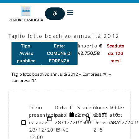
Taglio lotto boschivo annualità 2012
Importo
€
Tipo:
Ente:
Scaduto
42.750,58
Avviso
COMUNE DI
da: 126
pubblico
FORENZA
mesi
Taglio lotto boschivo annualità 2012 – Compresa “A” –
Compresa “C”
Inizio
Data di
Scadenza:
Numero
Data
CIG:
presentazione
pubblicazione:
21/01/2016
atto:
atto:
0
istanze:
28/12/2015
11:00
Determina
28/12/201
28/12/2015
11:43
215
12:00