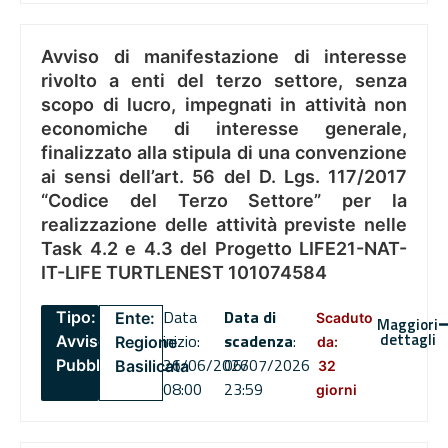
Avviso di manifestazione di interesse
rivolto a enti del terzo settore, senza
scopo di lucro, impegnati in attività non
economiche di interesse generale,
finalizzato alla stipula di una convenzione
ai sensi dell’art. 56 del D. Lgs. 117/2017
“Codice del Terzo Settore” per la
realizzazione delle attività previste nelle
Task 4.2 e 4.3 del Progetto LIFE21-NAT-
IT-LIFE TURTLENEST 101074584
Data
Data di
Tipo:
Ente:
Scaduto
Maggiori
dettagli
inizio:
scadenza
:
Avviso
Regione
da:
26/06/2026
06/07/2026
Pubblico
Basilicata
32
08:00
23:59
giorni