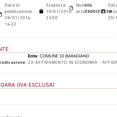
Data di
Scadenza:
Numero
CIG:
Data
pubblicazione:
19/01/2014
atto:
Z600CFBEF8
inizi
29/01/2014
23:00
29/
14:22
NTE
Ente
: COMUNE DI BARAGIANO
iudicazione
: 23-AFFIDAMENTO IN ECONOMIA - AFFI
 GARA (IVA ESCLUSA)