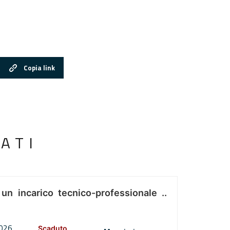
Copia link
ATI
 un incarico tecnico-professionale ..
2026
Scaduto