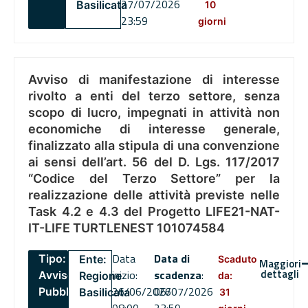
27/07/2026
Basilicata
10
23:59
giorni
Avviso di manifestazione di interesse
rivolto a enti del terzo settore, senza
scopo di lucro, impegnati in attività non
economiche di interesse generale,
finalizzato alla stipula di una convenzione
ai sensi dell’art. 56 del D. Lgs. 117/2017
“Codice del Terzo Settore” per la
realizzazione delle attività previste nelle
Task 4.2 e 4.3 del Progetto LIFE21-NAT-
IT-LIFE TURTLENEST 101074584
Data
Data di
Tipo:
Ente:
Scaduto
Maggiori
dettagli
inizio:
scadenza
:
Avviso
Regione
da:
26/06/2026
06/07/2026
Pubblico
Basilicata
31