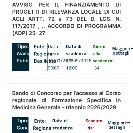
AVVISO PER IL FINANZIAMENTO DI
PROGETTI DI RILEVANZA LOCALE DI CUI
AGLI ARTT. 72 e 73 DEL D. LGS. N.
117/2017 , .. ACCORDO DI PROGRAMMA
(ADP) 25- 27
Data
Data di
Tipo:
Ente:
Giorni
Maggiori
dettagli
inizio:
scadenza
:
Avviso
Regione
alla
16/07/2026
09/09/2026
Pubblico
Basilicata
scadenza:
09:00
12:00
34
Bando di Concorso per l’accesso al Corso
regionale di Formazione Specifica in
Medicina Generale – triennio 2026/2029
Data di
Tipo:
Ente:
Scaduto
Maggiori
dettagli
scadenza
:
Concorsi
Regione
da: