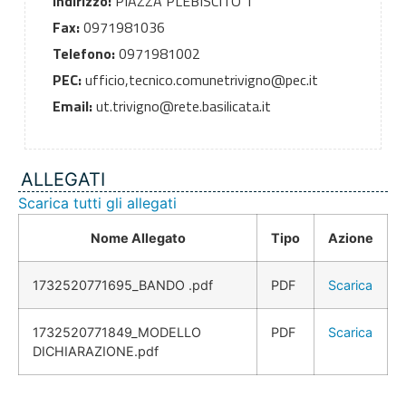
Indirizzo:
PIAZZA PLEBISCITO 1
Fax:
0971981036
Telefono:
0971981002
PEC:
ufficio,tecnico.comunetrivigno@pec.it
Email:
ut.trivigno@rete.basilicata.it
ALLEGATI
Scarica tutti gli allegati
Nome Allegato
Tipo
Azione
1732520771695_BANDO .pdf
PDF
Scarica
1732520771849_MODELLO
PDF
Scarica
DICHIARAZIONE.pdf