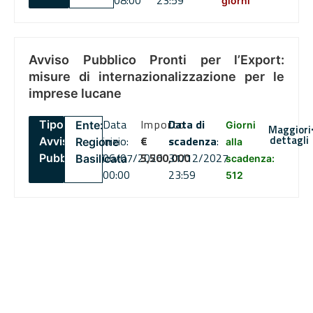
08:00
23:59
giorni
Avviso Pubblico Pronti per l’Export:
misure di internazionalizzazione per le
imprese lucane
Data
Importo
Data di
Tipo:
Ente:
Giorni
Maggiori
dettagli
inizio:
€
scadenza
:
Avviso
Regione
alla
06/07/2026
5,500,000
31/12/2027
Pubblico
Basilicata
scadenza:
00:00
23:59
512