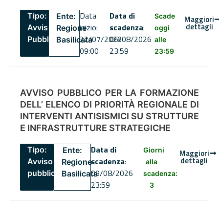
Data
Data di
Tipo:
Ente:
Scade
Maggiori
dettagli
inizio:
scadenza
:
Avviso
Regione
oggi
22/07/2026
06/08/2026
Pubblico
Basilicata
alle
09:00
23:59
23:59
AVVISO PUBBLICO PER LA FORMAZIONE
DELL’ ELENCO DI PRIORITÀ REGIONALE DI
INTERVENTI ANTISISMICI SU STRUTTURE
E INFRASTRUTTURE STRATEGICHE
Data di
Tipo:
Ente:
Giorni
Maggiori
dettagli
scadenza
:
Avviso
Regione
alla
09/08/2026
pubblico
Basilicata
scadenza:
23:59
3