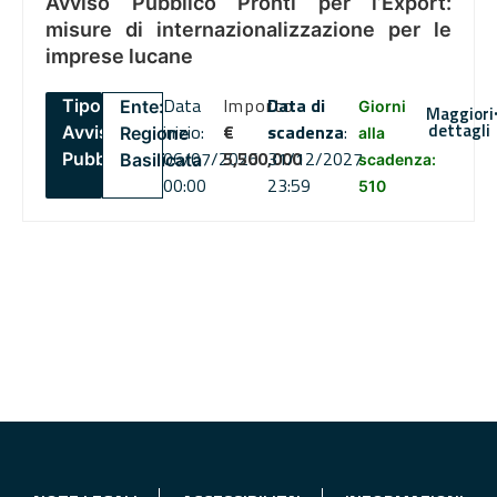
Avviso Pubblico Pronti per l’Export:
misure di internazionalizzazione per le
imprese lucane
Data
Importo
Data di
Tipo:
Ente:
Giorni
Maggiori
dettagli
inizio:
€
scadenza
:
Avviso
Regione
alla
06/07/2026
5,500,000
31/12/2027
Pubblico
Basilicata
scadenza:
00:00
23:59
510