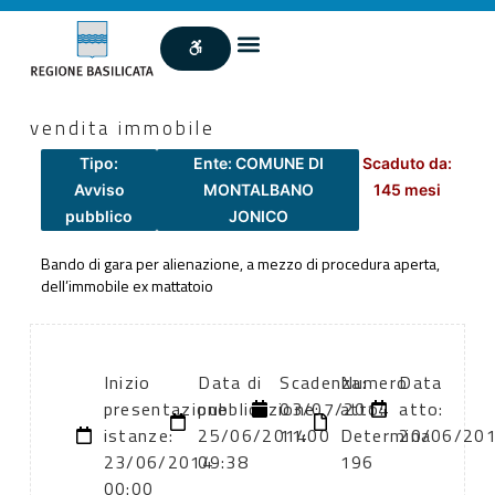
vendita immobile
Tipo:
Ente: COMUNE DI
Scaduto da:
Avviso
MONTALBANO
145 mesi
pubblico
JONICO
Bando di gara per alienazione, a mezzo di procedura aperta,
dell’immobile ex mattatoio
Inizio
Data di
Scadenza:
Numero
Data
presentazione
pubblicazione:
03/07/2014
atto:
atto:
istanze:
25/06/2014
11:00
Determina
20/06/20
23/06/2014
09:38
196
00:00