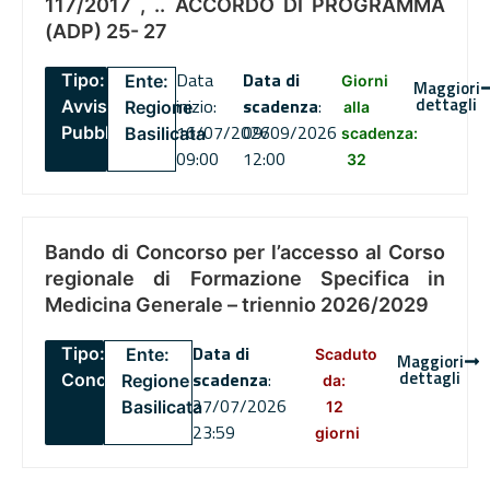
117/2017 , .. ACCORDO DI PROGRAMMA
(ADP) 25- 27
Data
Data di
Tipo:
Ente:
Giorni
Maggiori
dettagli
inizio:
scadenza
:
Avviso
Regione
alla
16/07/2026
09/09/2026
Pubblico
Basilicata
scadenza:
09:00
12:00
32
Bando di Concorso per l’accesso al Corso
regionale di Formazione Specifica in
Medicina Generale – triennio 2026/2029
Data di
Tipo:
Ente:
Scaduto
Maggiori
dettagli
scadenza
:
Concorsi
Regione
da:
27/07/2026
Basilicata
12
23:59
giorni