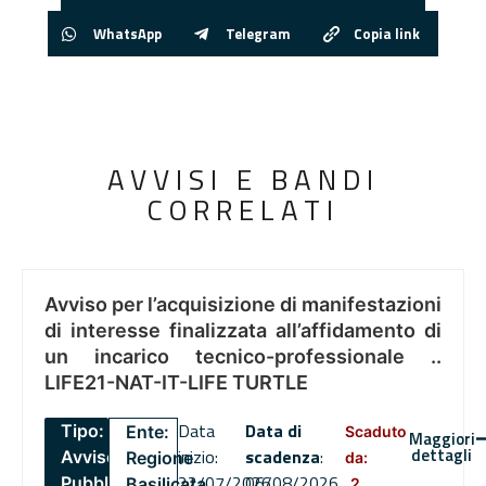
WhatsApp
Telegram
Copia link
AVVISI E BANDI
CORRELATI
Avviso per l’acquisizione di manifestazioni
di interesse finalizzata all’affidamento di
un incarico tecnico-professionale ..
LIFE21-NAT-IT-LIFE TURTLE
Data
Data di
Tipo:
Ente:
Scaduto
Maggiori
dettagli
inizio:
scadenza
:
Avviso
Regione
da:
22/07/2026
06/08/2026
Pubblico
Basilicata
2