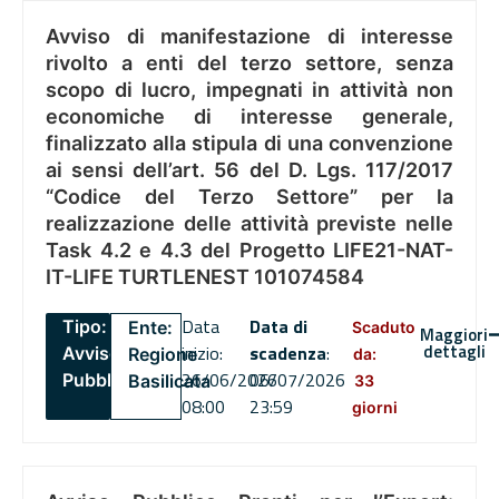
Avviso di manifestazione di interesse
rivolto a enti del terzo settore, senza
scopo di lucro, impegnati in attività non
economiche di interesse generale,
finalizzato alla stipula di una convenzione
ai sensi dell’art. 56 del D. Lgs. 117/2017
“Codice del Terzo Settore” per la
realizzazione delle attività previste nelle
Task 4.2 e 4.3 del Progetto LIFE21-NAT-
IT-LIFE TURTLENEST 101074584
Data
Data di
Tipo:
Ente:
Scaduto
Maggiori
dettagli
inizio:
scadenza
:
Avviso
Regione
da:
26/06/2026
06/07/2026
Pubblico
Basilicata
33
08:00
23:59
giorni