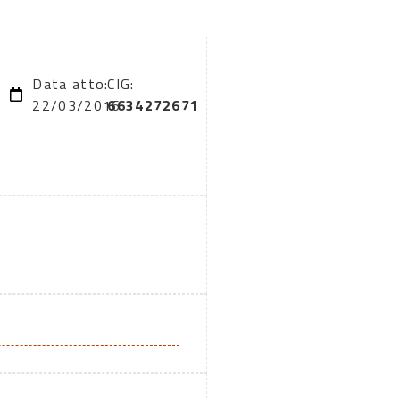
Data atto:
CIG:
22/03/2016
6634272671
A