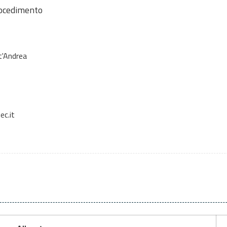
rocedimento
t'Andrea
c.it