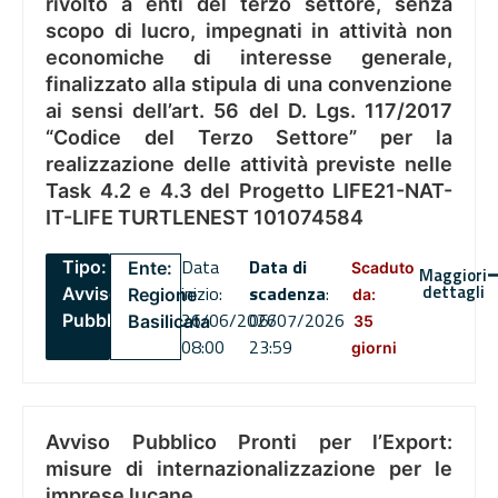
rivolto a enti del terzo settore, senza
scopo di lucro, impegnati in attività non
economiche di interesse generale,
finalizzato alla stipula di una convenzione
ai sensi dell’art. 56 del D. Lgs. 117/2017
“Codice del Terzo Settore” per la
realizzazione delle attività previste nelle
Task 4.2 e 4.3 del Progetto LIFE21-NAT-
IT-LIFE TURTLENEST 101074584
Data
Data di
Tipo:
Ente:
Scaduto
Maggiori
dettagli
inizio:
scadenza
:
Avviso
Regione
da:
26/06/2026
06/07/2026
Pubblico
Basilicata
35
08:00
23:59
giorni
Avviso Pubblico Pronti per l’Export:
misure di internazionalizzazione per le
imprese lucane