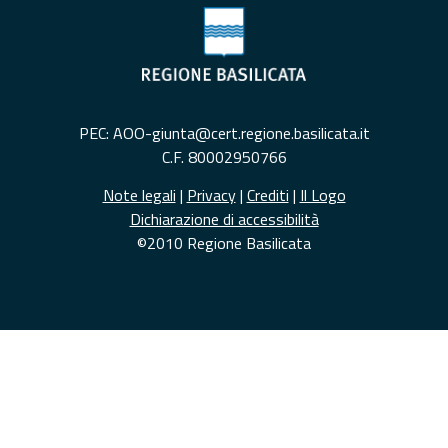
PEC: AOO-giunta@cert.regione.basilicata.it
C.F. 80002950766
Note legali
|
Privacy
|
Crediti
|
Il Logo
Dichiarazione di accessibilità
©2010 Regione Basilicata