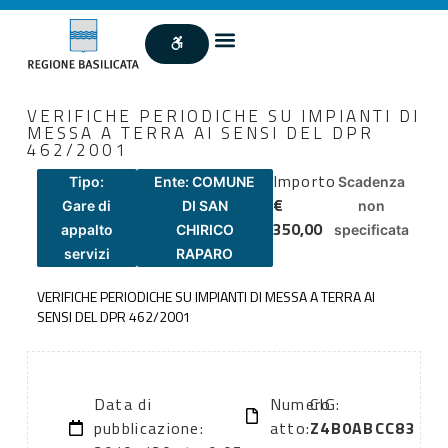
VERIFICHE PERIODICHE SU IMPIANTI DI
MESSA A TERRA AI SENSI DEL DPR
462/2001
Importo
Tipo:
Ente: COMUNE
Scadenza
€
Gare di
DI SAN
non
350,00
appalto
CHIRICO
specificata
servizi
RAPARO
VERIFICHE PERIODICHE SU IMPIANTI DI MESSA A TERRA AI
SENSI DEL DPR 462/2001
Data di
Numero
CIG:
pubblicazione:
atto:
Z4B0ABCC83