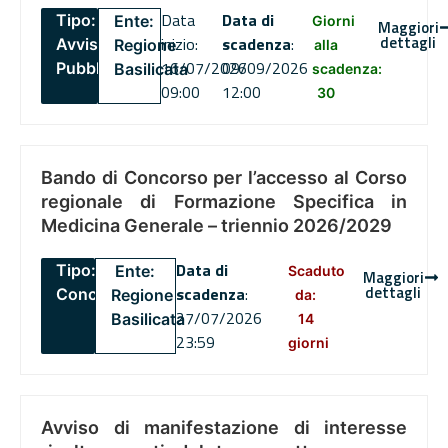
Data
Data di
Tipo:
Ente:
Giorni
Maggiori
dettagli
inizio:
scadenza
:
Avviso
Regione
alla
16/07/2026
09/09/2026
Pubblico
Basilicata
scadenza:
09:00
12:00
30
Bando di Concorso per l’accesso al Corso
regionale di Formazione Specifica in
Medicina Generale – triennio 2026/2029
Data di
Tipo:
Ente:
Scaduto
Maggiori
dettagli
scadenza
:
Concorsi
Regione
da:
27/07/2026
Basilicata
14
23:59
giorni
Avviso di manifestazione di interesse