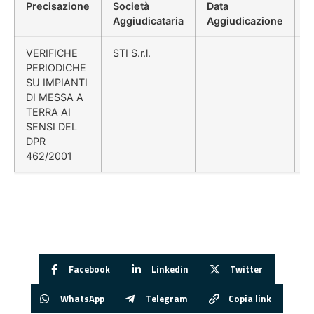
Precisazione
Società
Data
P
Aggiudicataria
Aggiudicazione
D
VERIFICHE
STI S.r.l.
PERIODICHE
SU IMPIANTI
DI MESSA A
TERRA AI
SENSI DEL
DPR
462/2001
Facebook
Linkedin
Twitter
WhatsApp
Telegram
Copia link