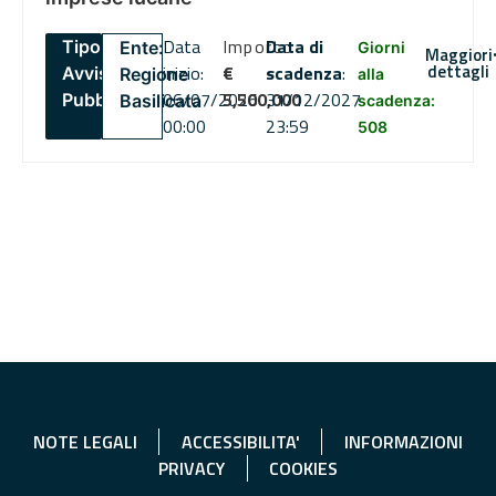
Data
Importo
Data di
Tipo:
Ente:
Giorni
Maggiori
dettagli
inizio:
€
scadenza
:
Avviso
Regione
alla
06/07/2026
5,500,000
31/12/2027
Pubblico
Basilicata
scadenza:
00:00
23:59
508
NOTE LEGALI
ACCESSIBILITA'
INFORMAZIONI
PRIVACY
COOKIES