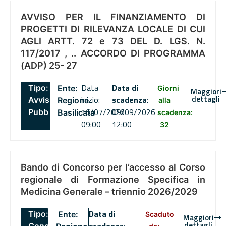
AVVISO PER IL FINANZIAMENTO DI
PROGETTI DI RILEVANZA LOCALE DI CUI
AGLI ARTT. 72 e 73 DEL D. LGS. N.
117/2017 , .. ACCORDO DI PROGRAMMA
(ADP) 25- 27
Data
Data di
Tipo:
Ente:
Giorni
Maggiori
dettagli
inizio:
scadenza
:
Avviso
Regione
alla
16/07/2026
09/09/2026
Pubblico
Basilicata
scadenza:
09:00
12:00
32
Bando di Concorso per l’accesso al Corso
regionale di Formazione Specifica in
Medicina Generale – triennio 2026/2029
Data di
Tipo:
Ente:
Scaduto
Maggiori
dettagli