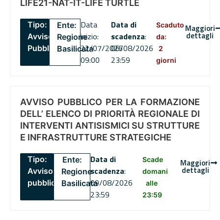
LIFE21-NAT-IT-LIFE TURTLE
Data
Data di
Tipo:
Ente:
Scaduto
Maggiori
dettagli
inizio:
scadenza
:
Avviso
Regione
da:
22/07/2026
06/08/2026
Pubblico
Basilicata
2
09:00
23:59
giorni
AVVISO PUBBLICO PER LA FORMAZIONE
DELL’ ELENCO DI PRIORITÀ REGIONALE DI
INTERVENTI ANTISISMICI SU STRUTTURE
E INFRASTRUTTURE STRATEGICHE
Data di
Tipo:
Ente:
Scade
Maggiori
dettagli
scadenza
:
Avviso
Regione
domani
09/08/2026
pubblico
Basilicata
alle
23:59
23:59