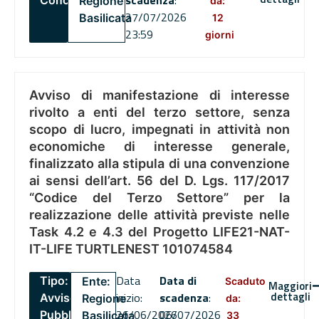
scadenza
:
Concorsi
Regione
da:
27/07/2026
Basilicata
12
23:59
giorni
Avviso di manifestazione di interesse
rivolto a enti del terzo settore, senza
scopo di lucro, impegnati in attività non
economiche di interesse generale,
finalizzato alla stipula di una convenzione
ai sensi dell’art. 56 del D. Lgs. 117/2017
“Codice del Terzo Settore” per la
realizzazione delle attività previste nelle
Task 4.2 e 4.3 del Progetto LIFE21-NAT-
IT-LIFE TURTLENEST 101074584
Data
Data di
Tipo:
Ente:
Scaduto
Maggiori
dettagli
inizio:
scadenza
:
Avviso
Regione
da:
26/06/2026
06/07/2026
Pubblico
Basilicata
33