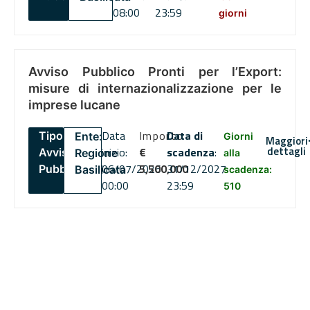
08:00
23:59
giorni
Avviso Pubblico Pronti per l’Export:
misure di internazionalizzazione per le
imprese lucane
Data
Importo
Data di
Tipo:
Ente:
Giorni
Maggiori
dettagli
inizio:
€
scadenza
:
Avviso
Regione
alla
06/07/2026
5,500,000
31/12/2027
Pubblico
Basilicata
scadenza:
00:00
23:59
510