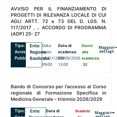
AVVISO PER IL FINANZIAMENTO DI
PROGETTI DI RILEVANZA LOCALE DI CUI
AGLI ARTT. 72 e 73 DEL D. LGS. N.
117/2017 , .. ACCORDO DI PROGRAMMA
(ADP) 25- 27
Data
Data di
Tipo:
Ente:
Giorni
Maggiori
dettagli
inizio:
scadenza
:
Avviso
Regione
alla
16/07/2026
09/09/2026
Pubblico
Basilicata
scadenza:
09:00
12:00
32
Bando di Concorso per l’accesso al Corso
regionale di Formazione Specifica in
Medicina Generale – triennio 2026/2029
Data di
Tipo:
Ente:
Scaduto
Maggiori
dettagli