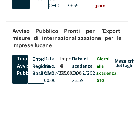
08:00
23:59
giorni
Avviso Pubblico Pronti per l’Export:
misure di internazionalizzazione per le
imprese lucane
Data
Importo
Data di
Tipo:
Ente:
Giorni
Maggiori
dettagli
inizio:
€
scadenza
:
Avviso
Regione
alla
06/07/2026
5,500,000
31/12/2027
Pubblico
Basilicata
scadenza:
00:00
23:59
510