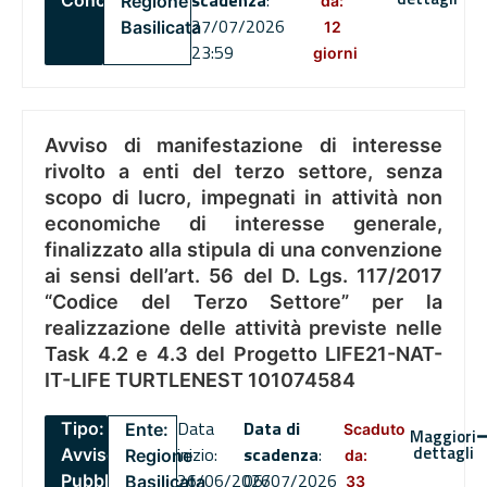
scadenza
:
Concorsi
Regione
da:
27/07/2026
Basilicata
12
23:59
giorni
Avviso di manifestazione di interesse
rivolto a enti del terzo settore, senza
scopo di lucro, impegnati in attività non
economiche di interesse generale,
finalizzato alla stipula di una convenzione
ai sensi dell’art. 56 del D. Lgs. 117/2017
“Codice del Terzo Settore” per la
realizzazione delle attività previste nelle
Task 4.2 e 4.3 del Progetto LIFE21-NAT-
IT-LIFE TURTLENEST 101074584
Data
Data di
Tipo:
Ente:
Scaduto
Maggiori
dettagli
inizio:
scadenza
:
Avviso
Regione
da:
26/06/2026
06/07/2026
Pubblico
Basilicata
33