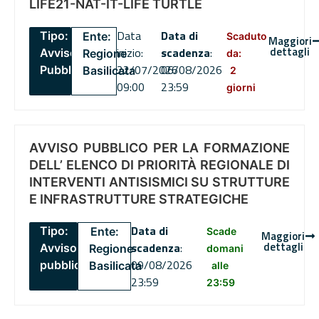
LIFE21-NAT-IT-LIFE TURTLE
Data
Data di
Tipo:
Ente:
Scaduto
Maggiori
dettagli
inizio:
scadenza
:
Avviso
Regione
da:
22/07/2026
06/08/2026
Pubblico
Basilicata
2
09:00
23:59
giorni
AVVISO PUBBLICO PER LA FORMAZIONE
DELL’ ELENCO DI PRIORITÀ REGIONALE DI
INTERVENTI ANTISISMICI SU STRUTTURE
E INFRASTRUTTURE STRATEGICHE
Data di
Tipo:
Ente:
Scade
Maggiori
dettagli
scadenza
:
Avviso
Regione
domani
09/08/2026
pubblico
Basilicata
alle
23:59
23:59