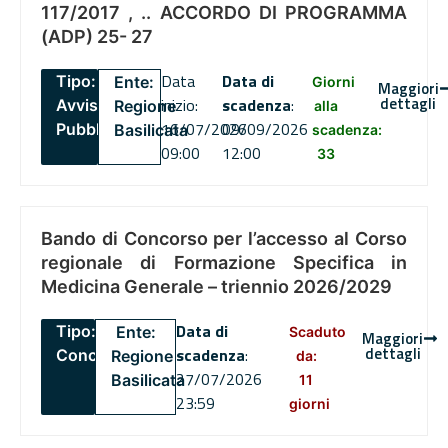
117/2017 , .. ACCORDO DI PROGRAMMA
(ADP) 25- 27
Data
Data di
Tipo:
Ente:
Giorni
Maggiori
dettagli
inizio:
scadenza
:
Avviso
Regione
alla
16/07/2026
09/09/2026
Pubblico
Basilicata
scadenza:
09:00
12:00
33
Bando di Concorso per l’accesso al Corso
regionale di Formazione Specifica in
Medicina Generale – triennio 2026/2029
Data di
Tipo:
Ente:
Scaduto
Maggiori
dettagli
scadenza
:
Concorsi
Regione
da:
27/07/2026
Basilicata
11
23:59
giorni