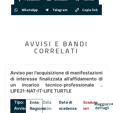
WhatsApp
Telegram
Copia link
AVVISI E BANDI
CORRELATI
Avviso per l’acquisizione di manifestazioni
di interesse finalizzata all’affidamento di
un incarico tecnico-professionale ..
LIFE21-NAT-IT-LIFE TURTLE
Data
Data di
Tipo:
Ente:
Scaduto
Maggiori
dettagli
inizio:
scadenza
:
Avviso
Regione
ieri