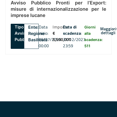
Avviso Pubblico Pronti per l’Export:
misure di internazionalizzazione per le
imprese lucane
Data
Importo
Data di
Tipo:
Ente:
Giorni
Maggiori
dettagli
inizio:
€
scadenza
:
Avviso
Regione
alla
06/07/2026
5,500,000
31/12/2027
Pubblico
Basilicata
scadenza:
00:00
23:59
511