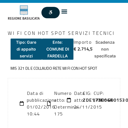
WI FI CON HOT SPOT SERVIZI TECNICI
Importo
Tipo: Gare
Ente:
Scadenza
€ 2.714,5
di appalto
COMUNE DI
non
servizi
FARDELLA
specificata
MIS 321 DL E COLLAUDO RETE WI FI CON HOT SPOT
Data di
Numero
Data
CIG:
CUP:
pubblicazione:
atto:
atto:
ZDE173F04A
J79D1500153
01/02/2016
Determina
24/11/2015
10:44
175