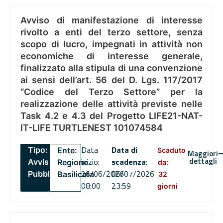
Avviso di manifestazione di interesse
rivolto a enti del terzo settore, senza
scopo di lucro, impegnati in attività non
economiche di interesse generale,
finalizzato alla stipula di una convenzione
ai sensi dell’art. 56 del D. Lgs. 117/2017
“Codice del Terzo Settore” per la
realizzazione delle attività previste nelle
Task 4.2 e 4.3 del Progetto LIFE21-NAT-
IT-LIFE TURTLENEST 101074584
Data
Data di
Tipo:
Ente:
Scaduto
Maggiori
dettagli
inizio:
scadenza
:
Avviso
Regione
da:
26/06/2026
06/07/2026
Pubblico
Basilicata
32
08:00
23:59
giorni