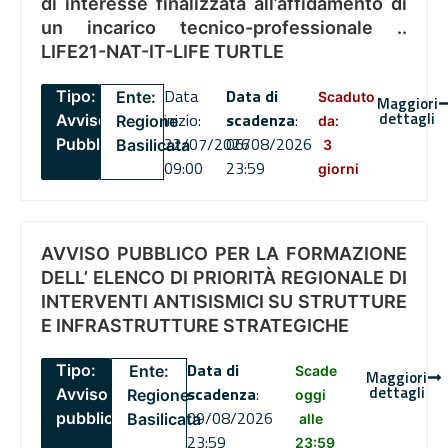
di interesse finalizzata all’affidamento di
un incarico tecnico-professionale ..
LIFE21-NAT-IT-LIFE TURTLE
Data
Data di
Tipo:
Ente:
Scaduto
Maggiori
dettagli
inizio:
scadenza
:
Avviso
Regione
da:
22/07/2026
06/08/2026
Pubblico
Basilicata
3
09:00
23:59
giorni
AVVISO PUBBLICO PER LA FORMAZIONE
DELL’ ELENCO DI PRIORITÀ REGIONALE DI
INTERVENTI ANTISISMICI SU STRUTTURE
E INFRASTRUTTURE STRATEGICHE
Data di
Tipo:
Ente:
Scade
Maggiori
dettagli
scadenza
:
Avviso
Regione
oggi
09/08/2026
pubblico
Basilicata
alle
23:59
23:59