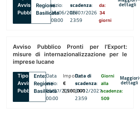
dettagli
inizio:
scadenza
:
Avviso
Regione
da:
26/06/2026
06/07/2026
Pubblico
Basilicata
34
08:00
23:59
giorni
Avviso Pubblico Pronti per l’Export:
misure di internazionalizzazione per le
imprese lucane
Data
Importo
Data di
Tipo:
Ente:
Giorni
Maggiori
dettagli
inizio:
€
scadenza
:
Avviso
Regione
alla
06/07/2026
5,500,000
31/12/2027
Pubblico
Basilicata
scadenza:
00:00
23:59
509