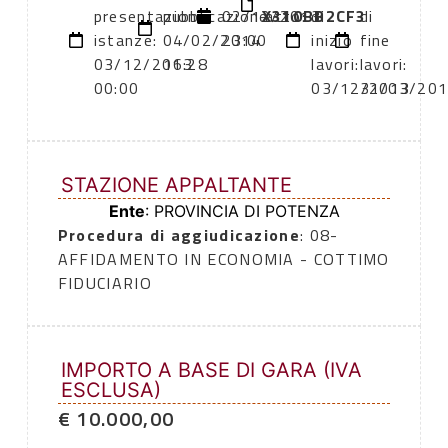
presentazione
pubblicazione:
02/12/2013
X310BB2CF3
atto:
di
di
istanze:
04/02/2014
23:00
inizio
fine
03/12/2013
16:28
lavori:
lavori:
00:00
03/12/2013
31/03/20
STAZIONE APPALTANTE
Ente
: PROVINCIA DI POTENZA
Procedura di aggiudicazione
: 08-
AFFIDAMENTO IN ECONOMIA - COTTIMO
FIDUCIARIO
IMPORTO A BASE DI GARA (IVA
ESCLUSA)
€ 10.000,00