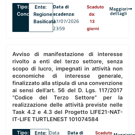
Data di
Tipo:
Ente:
Scaduto
Maggiori
dettagli
scadenza
:
Concorsi
Regione
da:
27/07/2026
Basilicata
13
23:59
giorni
Avviso di manifestazione di interesse
rivolto a enti del terzo settore, senza
scopo di lucro, impegnati in attività non
economiche di interesse generale,
finalizzato alla stipula di una convenzione
ai sensi dell’art. 56 del D. Lgs. 117/2017
“Codice del Terzo Settore” per la
realizzazione delle attività previste nelle
Task 4.2 e 4.3 del Progetto LIFE21-NAT-
IT-LIFE TURTLENEST 101074584
Data
Data di
Tipo:
Ente:
Scaduto
Maggiori