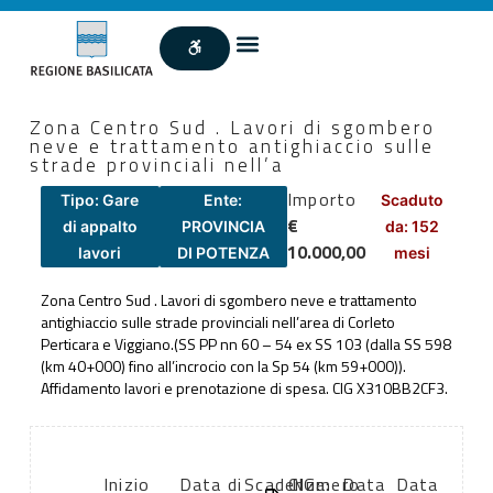
Zona Centro Sud . Lavori di sgombero
neve e trattamento antighiaccio sulle
strade provinciali nell’a
Importo
Tipo: Gare
Ente:
Scaduto
€
di appalto
PROVINCIA
da: 152
10.000,00
lavori
DI POTENZA
mesi
Zona Centro Sud . Lavori di sgombero neve e trattamento
antighiaccio sulle strade provinciali nell’area di Corleto
Perticara e Viggiano.(SS PP nn 60 – 54 ex SS 103 (dalla SS 598
(km 40+000) fino all’incrocio con la Sp 54 (km 59+000)).
Affidamento lavori e prenotazione di spesa. CIG X310BB2CF3.
Inizio
Data di
Scadenza:
CIG:
Numero
Data
Data