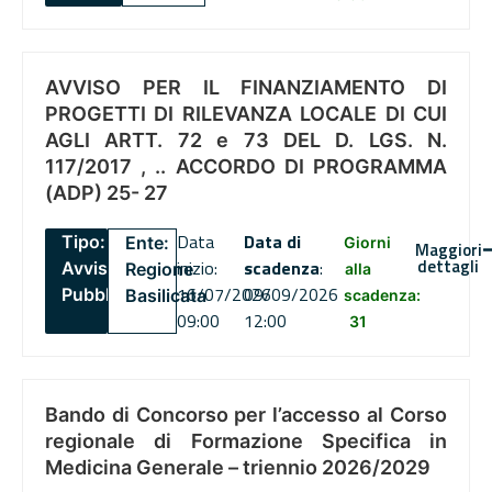
AVVISO PER IL FINANZIAMENTO DI
PROGETTI DI RILEVANZA LOCALE DI CUI
AGLI ARTT. 72 e 73 DEL D. LGS. N.
117/2017 , .. ACCORDO DI PROGRAMMA
(ADP) 25- 27
Data
Data di
Tipo:
Ente:
Giorni
Maggiori
dettagli
inizio:
scadenza
:
Avviso
Regione
alla
16/07/2026
09/09/2026
Pubblico
Basilicata
scadenza:
09:00
12:00
31
Bando di Concorso per l’accesso al Corso
regionale di Formazione Specifica in
Medicina Generale – triennio 2026/2029