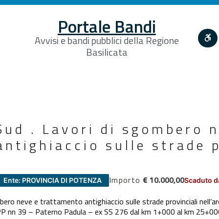
Portale Bandi
Avvisi e bandi pubblici della Regione
Basilicata
Sud . Lavori di sgombero n
ntighiaccio sulle strade p
Importo
€ 10.000,00
Ente: PROVINCIA DI POTENZA
Scaduto d
bero neve e trattamento antighiaccio sulle strade provinciali nell’
 PP nn 39 – Paterno Padula – ex SS 276 dal km 1+000 al km 25+000