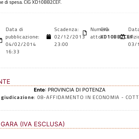
ne di spesa. CIG XD10BB2CEF.
Data di
Scadenza:
Numero
CIG:
Data
pubblicazione:
02/12/2013
atto:
XD10BB2CEF
inizi
04/02/2014
23:00
03/
16:33
NTE
Ente
: PROVINCIA DI POTENZA
ggiudicazione
: 08-AFFIDAMENTO IN ECONOMIA - COTT
 GARA (IVA ESCLUSA)