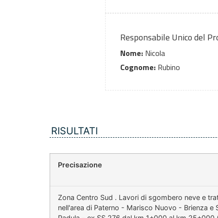
Responsabile Unico del P
Nome:
Nicola
Cognome:
Rubino
RISULTATI
Precisazione
Zona Centro Sud . Lavori di sgombero neve e tratt
nell'area di Paterno - Marisco Nuovo - Brienza e
Padula - ex SS 276 dal km 1+000 al km 25+000 (i