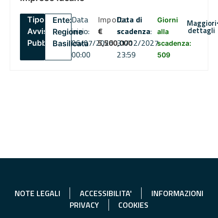
Data
Importo
Data di
Tipo:
Ente:
Giorni
Maggiori
dettagli
inizio:
€
scadenza
:
Avviso
Regione
alla
06/07/2026
5,500,000
31/12/2027
Pubblico
Basilicata
scadenza:
00:00
23:59
509
NOTE LEGALI
ACCESSIBILITA'
INFORMAZIONI
PRIVACY
COOKIES