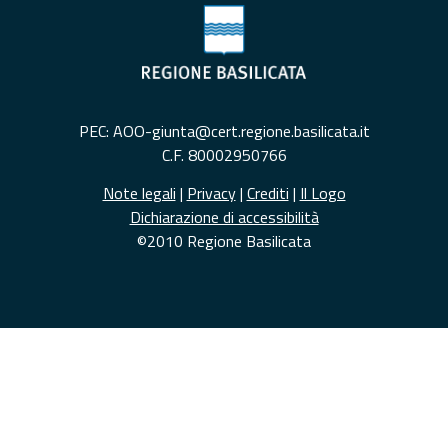
PEC: AOO-giunta@cert.regione.basilicata.it
C.F. 80002950766
Note legali
|
Privacy
|
Crediti
|
Il Logo
Dichiarazione di accessibilità
©2010 Regione Basilicata