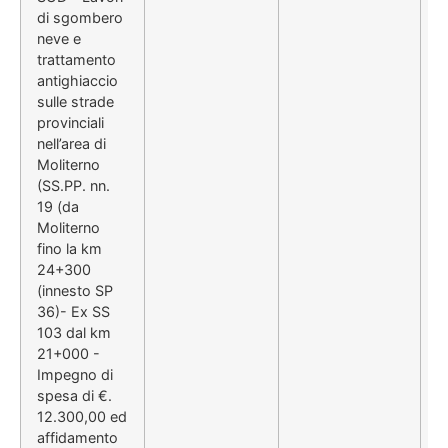
di sgombero
neve e
trattamento
antighiaccio
sulle strade
provinciali
nell’area di
Moliterno
(SS.PP. nn.
19 (da
Moliterno
fino la km
24+300
(innesto SP
36)- Ex SS
103 dal km
21+000 -
Impegno di
spesa di €.
12.300,00 ed
affidamento