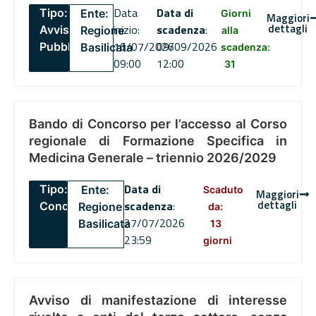
Data
Data di
Tipo:
Ente:
Giorni
Maggiori
dettagli
inizio:
scadenza
:
Avviso
Regione
alla
16/07/2026
09/09/2026
Pubblico
Basilicata
scadenza:
09:00
12:00
31
Bando di Concorso per l’accesso al Corso
regionale di Formazione Specifica in
Medicina Generale – triennio 2026/2029
Data di
Tipo:
Ente:
Scaduto
Maggiori
dettagli
scadenza
:
Concorsi
Regione
da:
27/07/2026
Basilicata
13
23:59
giorni
Avviso di manifestazione di interesse