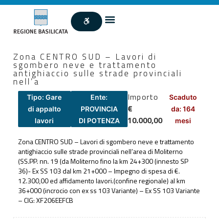
Zona CENTRO SUD – Lavori di
sgombero neve e trattamento
antighiaccio sulle strade provinciali
nell’a
Importo
Tipo: Gare
Ente:
Scaduto
€
di appalto
PROVINCIA
da: 164
10.000,00
lavori
DI POTENZA
mesi
Zona CENTRO SUD – Lavori di sgombero neve e trattamento
antighiaccio sulle strade provinciali nell’area di Moliterno
(SS.PP. nn. 19 (da Moliterno fino la km 24+300 (innesto SP
36)- Ex SS 103 dal km 21+000 – Impegno di spesa di €.
12.300,00 ed affidamento lavori.(confine regionale) al km
36+000 (incrocio con ex ss 103 Variante) – Ex SS 103 Variante
– CIG: XF206EEFCB