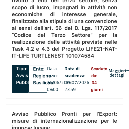
rivolto a enti del terzo settore, senza
scopo di lucro, impegnati in attività non
economiche di interesse generale,
finalizzato alla stipula di una convenzione
ai sensi dell’art. 56 del D. Lgs. 117/2017
“Codice del Terzo Settore” per la
realizzazione delle attività previste nelle
Task 4.2 e 4.3 del Progetto LIFE21-NAT-
IT-LIFE TURTLENEST 101074584
Data
Data di
Tipo:
Ente:
Scaduto
Maggiori
dettagli
inizio:
scadenza
:
Avviso
Regione
da:
26/06/2026
06/07/2026
Pubblico
Basilicata
34
08:00
23:59
giorni
Avviso Pubblico Pronti per l’Export:
misure di internazionalizzazione per le
imprese lucane