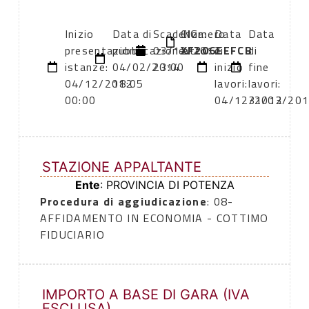
Inizio
Data di
Scadenza:
CIG:
Numero
Data
Data
presentazione
pubblicazione:
03/12/2012
XF206EEFCB
atto:
di
di
istanze:
04/02/2014
23:00
inizio
fine
04/12/2012
18:05
lavori:
lavori:
00:00
04/12/2012
31/03/20
STAZIONE APPALTANTE
Ente
: PROVINCIA DI POTENZA
Procedura di aggiudicazione
: 08-
AFFIDAMENTO IN ECONOMIA - COTTIMO
FIDUCIARIO
IMPORTO A BASE DI GARA (IVA
ESCLUSA)