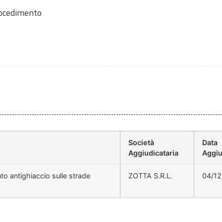
rocedimento
Società
Data
Aggiudicataria
Aggiu
o antighiaccio sulle strade
ZOTTA S.R.L.
04/12