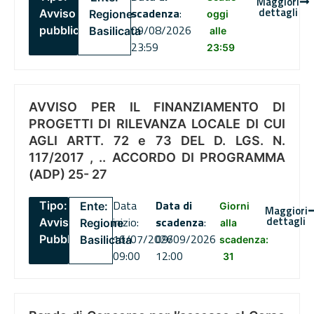
Maggiori
dettagli
scadenza
:
Avviso
Regione
oggi
09/08/2026
pubblico
Basilicata
alle
23:59
23:59
AVVISO PER IL FINANZIAMENTO DI
PROGETTI DI RILEVANZA LOCALE DI CUI
AGLI ARTT. 72 e 73 DEL D. LGS. N.
117/2017 , .. ACCORDO DI PROGRAMMA
(ADP) 25- 27
Data
Data di
Tipo:
Ente:
Giorni
Maggiori
dettagli
inizio:
scadenza
:
Avviso
Regione
alla
16/07/2026
09/09/2026
Pubblico
Basilicata
scadenza:
09:00
12:00
31