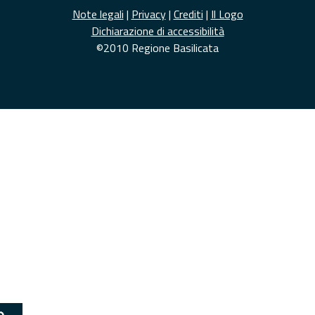
Note legali
|
Privacy
|
Crediti
|
Il Logo
Dichiarazione di accessibilità
©2010 Regione Basilicata