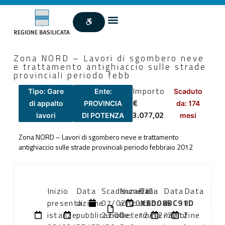
Zona NORD – Lavori di sgombero neve
e trattamento antighiaccio sulle strade
provinciali periodo febb
Importo
Tipo: Gare
Ente:
Scaduto
€
di appalto
PROVINCIA
da: 174
3.077,02
lavori
DI POTENZA
mesi
Zona NORD – Lavori di sgombero neve e trattamento
antighiaccio sulle strade provinciali periodo febbraio 2012
Inizio
Data
Scadenza:
Numero
Data
CIG:
Data
Data
presentazione
di
07/02/2012
atto:
atto:
X6D08BC91D
di
di
istanze:
pubblicazione:
23:00
Determina
12/12/2012
inizio
fine