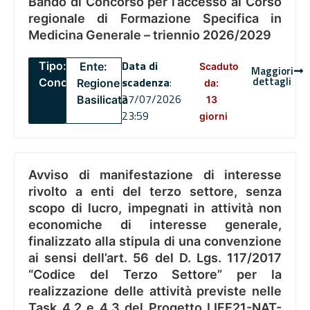
Bando di Concorso per l’accesso al Corso
regionale di Formazione Specifica in
Medicina Generale – triennio 2026/2029
Data di
Tipo:
Ente:
Scaduto
Maggiori
dettagli
scadenza
:
Concorsi
Regione
da:
27/07/2026
Basilicata
13
23:59
giorni
Avviso di manifestazione di interesse
rivolto a enti del terzo settore, senza
scopo di lucro, impegnati in attività non
economiche di interesse generale,
finalizzato alla stipula di una convenzione
ai sensi dell’art. 56 del D. Lgs. 117/2017
“Codice del Terzo Settore” per la
realizzazione delle attività previste nelle
Task 4.2 e 4.3 del Progetto LIFE21-NAT-