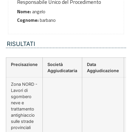
Responsabile Unico del Procedimento
Nome:
angelo
Cognome:
barbano
RISULTATI
Precisazione
Società
Data
P
Aggiudicataria
Aggiudicazione
D
Zona NORD -
Lavori di
sgombero
neve e
trattamento
antighiaccio
sulle strade
provinciali