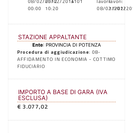
08/02/2012
05/02/2014
3101
lavori:
lavori:
00:00
10:20
08/02/2012
17/02/20
STAZIONE APPALTANTE
Ente
: PROVINCIA DI POTENZA
Procedura di aggiudicazione
: 08-
AFFIDAMENTO IN ECONOMIA - COTTIMO
FIDUCIARIO
IMPORTO A BASE DI GARA (IVA
ESCLUSA)
€ 3.077,02