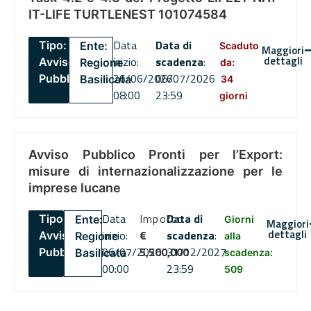
IT-LIFE TURTLENEST 101074584
Data
Data di
Tipo:
Ente:
Scaduto
Maggiori
dettagli
inizio:
scadenza
:
Avviso
Regione
da:
26/06/2026
06/07/2026
Pubblico
Basilicata
34
08:00
23:59
giorni
Avviso Pubblico Pronti per l’Export:
misure di internazionalizzazione per le
imprese lucane
Data
Importo
Data di
Tipo:
Ente:
Giorni
Maggiori
dettagli
inizio:
€
scadenza
:
Avviso
Regione
alla
06/07/2026
5,500,000
31/12/2027
Pubblico
Basilicata
scadenza:
00:00
23:59
509