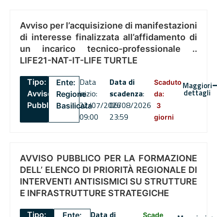
Avviso per l’acquisizione di manifestazioni
di interesse finalizzata all’affidamento di
un incarico tecnico-professionale ..
LIFE21-NAT-IT-LIFE TURTLE
Data
Data di
Tipo:
Ente:
Scaduto
Maggiori
dettagli
inizio:
scadenza
:
Avviso
Regione
da:
22/07/2026
06/08/2026
Pubblico
Basilicata
3
09:00
23:59
giorni
AVVISO PUBBLICO PER LA FORMAZIONE
DELL’ ELENCO DI PRIORITÀ REGIONALE DI
INTERVENTI ANTISISMICI SU STRUTTURE
E INFRASTRUTTURE STRATEGICHE
Data di
Tipo:
Ente:
Scade