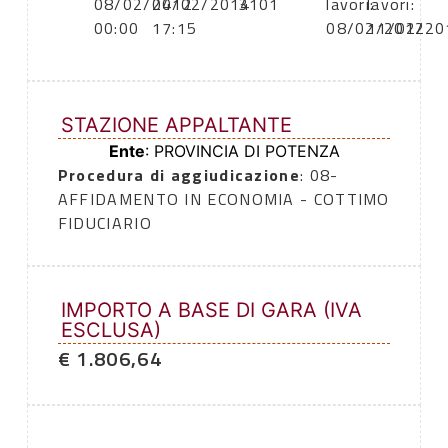
08/02/2012
04/02/2014
3101
lavori:
lavori:
00:00
17:15
08/02/2012
11/02/20
STAZIONE APPALTANTE
Ente
: PROVINCIA DI POTENZA
Procedura di aggiudicazione
: 08-
AFFIDAMENTO IN ECONOMIA - COTTIMO
FIDUCIARIO
IMPORTO A BASE DI GARA (IVA
ESCLUSA)
€ 1.806,64