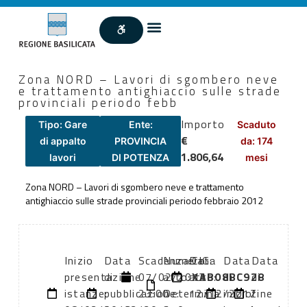
Zona NORD – Lavori di sgombero neve
e trattamento antighiaccio sulle strade
provinciali periodo febb
Importo
Tipo: Gare
Ente:
Scaduto
€
di appalto
PROVINCIA
da: 174
1.806,64
lavori
DI POTENZA
mesi
Zona NORD – Lavori di sgombero neve e trattamento
antighiaccio sulle strade provinciali periodo febbraio 2012
Inizio
Data
Scadenza:
Numero
Data
CIG:
Data
Data
presentazione
di
07/02/2012
atto:
atto:
XAB08BC928
di
di
istanze:
pubblicazione:
23:00
Determina
12/12/2012
inizio
fine