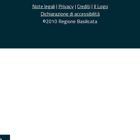
Note legali
|
Privacy
|
Crediti
|
Il Logo
Dichiarazione di accessibilità
©2010 Regione Basilicata