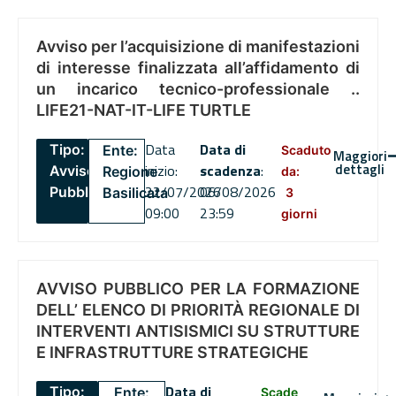
Avviso per l’acquisizione di manifestazioni
di interesse finalizzata all’affidamento di
un incarico tecnico-professionale ..
LIFE21-NAT-IT-LIFE TURTLE
Data
Data di
Tipo:
Ente:
Scaduto
Maggiori
dettagli
inizio:
scadenza
:
Avviso
Regione
da:
22/07/2026
06/08/2026
Pubblico
Basilicata
3
09:00
23:59
giorni
AVVISO PUBBLICO PER LA FORMAZIONE
DELL’ ELENCO DI PRIORITÀ REGIONALE DI
INTERVENTI ANTISISMICI SU STRUTTURE
E INFRASTRUTTURE STRATEGICHE
Data di
Tipo:
Ente:
Scade