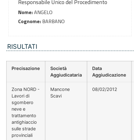
Responsabile Unico del Procedimento
Nome:
ANGELO
Cognome:
BARBANO
RISULTATI
Precisazione
Società
Data
P
Aggiudicataria
Aggiudicazione
D
Zona NORD -
Mancone
08/02/2012
A
Lavori di
Scavi
1
sgombero
neve e
trattamento
antighiaccio
sulle strade
provinciali