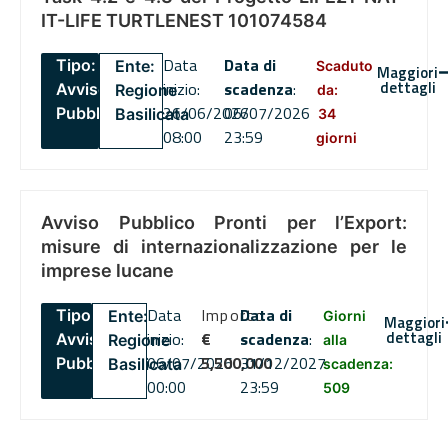
IT-LIFE TURTLENEST 101074584
Data
Data di
Tipo:
Ente:
Scaduto
Maggiori
dettagli
inizio:
scadenza
:
Avviso
Regione
da:
26/06/2026
06/07/2026
Pubblico
Basilicata
34
08:00
23:59
giorni
Avviso Pubblico Pronti per l’Export:
misure di internazionalizzazione per le
imprese lucane
Data
Importo
Data di
Tipo:
Ente:
Giorni
Maggiori
dettagli
inizio:
€
scadenza
:
Avviso
Regione
alla
06/07/2026
5,500,000
31/12/2027
Pubblico
Basilicata
scadenza:
00:00
23:59
509