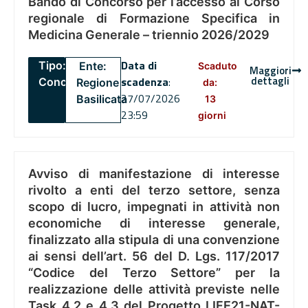
Bando di Concorso per l’accesso al Corso
regionale di Formazione Specifica in
Medicina Generale – triennio 2026/2029
Data di
Tipo:
Ente:
Scaduto
Maggiori
dettagli
scadenza
:
Concorsi
Regione
da:
27/07/2026
Basilicata
13
23:59
giorni
Avviso di manifestazione di interesse
rivolto a enti del terzo settore, senza
scopo di lucro, impegnati in attività non
economiche di interesse generale,
finalizzato alla stipula di una convenzione
ai sensi dell’art. 56 del D. Lgs. 117/2017
“Codice del Terzo Settore” per la
realizzazione delle attività previste nelle
Task 4.2 e 4.3 del Progetto LIFE21-NAT-