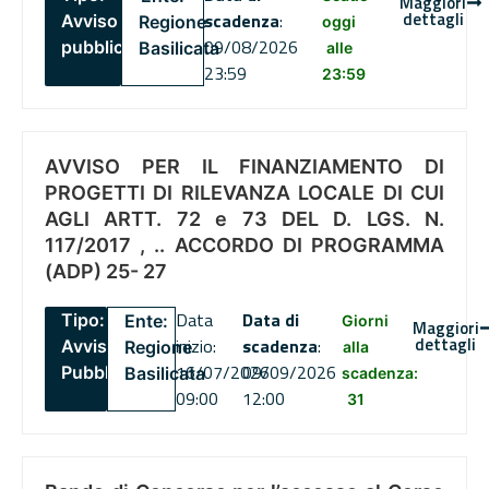
Maggiori
dettagli
scadenza
:
Avviso
Regione
oggi
09/08/2026
pubblico
Basilicata
alle
23:59
23:59
AVVISO PER IL FINANZIAMENTO DI
PROGETTI DI RILEVANZA LOCALE DI CUI
AGLI ARTT. 72 e 73 DEL D. LGS. N.
117/2017 , .. ACCORDO DI PROGRAMMA
(ADP) 25- 27
Data
Data di
Tipo:
Ente:
Giorni
Maggiori
dettagli
inizio:
scadenza
:
Avviso
Regione
alla
16/07/2026
09/09/2026
Pubblico
Basilicata
scadenza:
09:00
12:00
31