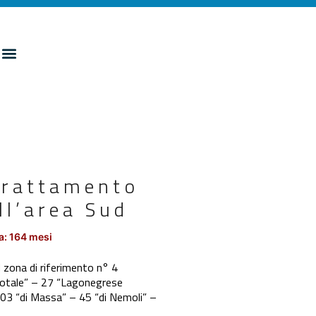
trattamento
ll’area Sud
a: 164 mesi
 zona di riferimento n° 4
 Rotale” – 27 “Lagonegrese
103 “di Massa” – 45 “di Nemoli” –