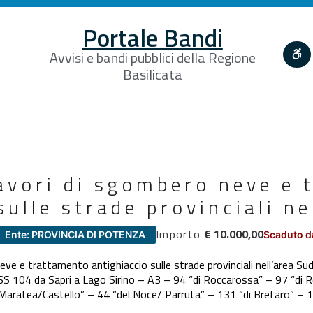
Portale Bandi
Avvisi e bandi pubblici della Regione
Basilicata
avori di sgombero neve e 
sulle strade provinciali ne
Importo
€ 10.000,00
Ente: PROVINCIA DI POTENZA
Scaduto d
e e trattamento antighiaccio sulle strade provinciali nell’area Sud
SS 104 da Sapri a Lago Sirino – A3 – 94 “di Roccarossa” – 97 “di
 “Maratea/Castello” – 44 “del Noce/ Parruta” – 131 “di Brefaro” – 