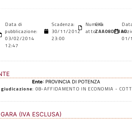
Data di
Scadenza:
Numero
CIG:
Data
pubblicazione:
30/11/2012
atto:
ZAA08DFBAD
inizi
03/02/2014
23:00
01/
12:47
NTE
Ente
: PROVINCIA DI POTENZA
ggiudicazione
: 08-AFFIDAMENTO IN ECONOMIA - COTT
 GARA (IVA ESCLUSA)