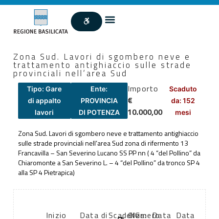
Zona Sud. Lavori di sgombero neve e
trattamento antighiaccio sulle strade
provinciali nell’area Sud
Importo
Tipo: Gare
Ente:
Scaduto
€
di appalto
PROVINCIA
da: 152
10.000,00
lavori
DI POTENZA
mesi
Zona Sud. Lavori di sgombero neve e trattamento antighiaccio
sulle strade provinciali nell’area Sud zona di rifermento 13
Francavilla – San Severino Lucano SS PP nn ( 4 “del Pollino” da
Chiaromonte a San Severino L. – 4 “del Pollino” da tronco SP 4
alla SP 4 Pietrapica)
Inizio
Data di
Scadenza:
CIG:
Numero
Data
Data