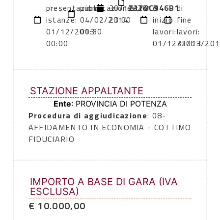
presentazione
pubblicazione:
30/11/2013
Z370C946B1
atto:
di
di
istanze:
04/02/2014
23:00
inizio
fine
01/12/2013
00:30
lavori:
lavori:
00:00
01/12/2013
31/03/20
STAZIONE APPALTANTE
Ente
: PROVINCIA DI POTENZA
Procedura di aggiudicazione
: 08-
AFFIDAMENTO IN ECONOMIA - COTTIMO
FIDUCIARIO
IMPORTO A BASE DI GARA (IVA
ESCLUSA)
€ 10.000,00