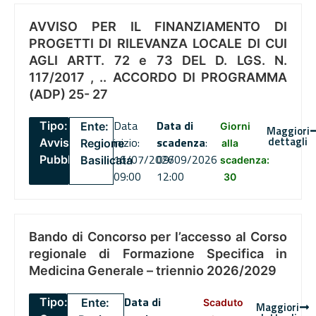
AVVISO PER IL FINANZIAMENTO DI
PROGETTI DI RILEVANZA LOCALE DI CUI
AGLI ARTT. 72 e 73 DEL D. LGS. N.
117/2017 , .. ACCORDO DI PROGRAMMA
(ADP) 25- 27
Data
Data di
Tipo:
Ente:
Giorni
Maggiori
dettagli
inizio:
scadenza
:
Avviso
Regione
alla
16/07/2026
09/09/2026
Pubblico
Basilicata
scadenza:
09:00
12:00
30
Bando di Concorso per l’accesso al Corso
regionale di Formazione Specifica in
Medicina Generale – triennio 2026/2029
Data di
Tipo:
Ente:
Scaduto
Maggiori