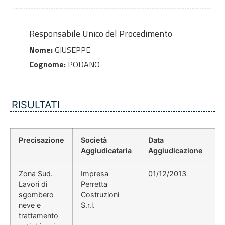
Responsabile Unico del Procedimento
Nome:
GIUSEPPE
Cognome:
PODANO
RISULTATI
Precisazione
Società
Data
P
Aggiudicataria
Aggiudicazione
D
Zona Sud.
Impresa
01/12/2013
2
Lavori di
Perretta
sgombero
Costruzioni
neve e
S.r.l.
trattamento