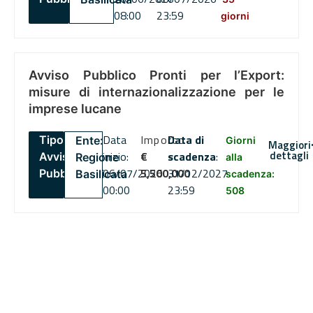
08:00
23:59
giorni
Avviso Pubblico Pronti per l’Export:
misure di internazionalizzazione per le
imprese lucane
Data
Importo
Data di
Tipo:
Ente:
Giorni
Maggiori
dettagli
inizio:
€
scadenza
:
Avviso
Regione
alla
06/07/2026
5,500,000
31/12/2027
Pubblico
Basilicata
scadenza:
00:00
23:59
508