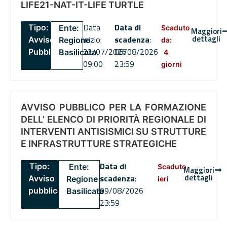
LIFE21-NAT-IT-LIFE TURTLE
Data
Data di
Tipo:
Ente:
Scaduto
Maggiori
dettagli
inizio:
scadenza
:
Avviso
Regione
da:
22/07/2026
06/08/2026
Pubblico
Basilicata
4
09:00
23:59
giorni
AVVISO PUBBLICO PER LA FORMAZIONE
DELL’ ELENCO DI PRIORITÀ REGIONALE DI
INTERVENTI ANTISISMICI SU STRUTTURE
E INFRASTRUTTURE STRATEGICHE
Data di
Tipo:
Ente:
Scaduto
Maggiori
dettagli
scadenza
:
Avviso
Regione
ieri
09/08/2026
pubblico
Basilicata
23:59