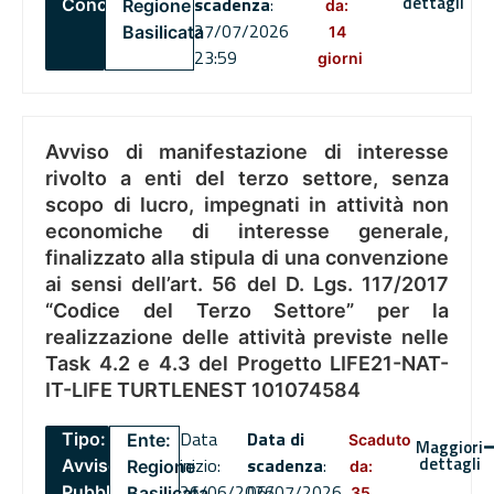
dettagli
scadenza
:
Concorsi
Regione
da:
27/07/2026
Basilicata
14
23:59
giorni
Avviso di manifestazione di interesse
rivolto a enti del terzo settore, senza
scopo di lucro, impegnati in attività non
economiche di interesse generale,
finalizzato alla stipula di una convenzione
ai sensi dell’art. 56 del D. Lgs. 117/2017
“Codice del Terzo Settore” per la
realizzazione delle attività previste nelle
Task 4.2 e 4.3 del Progetto LIFE21-NAT-
IT-LIFE TURTLENEST 101074584
Data
Data di
Tipo:
Ente:
Scaduto
Maggiori
dettagli
inizio:
scadenza
:
Avviso
Regione
da:
26/06/2026
06/07/2026
Pubblico
Basilicata
35