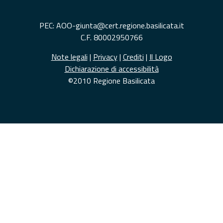
PEC: AOO-giunta@cert.regione.basilicata.it
C.F. 80002950766
Note legali
|
Privacy
|
Crediti
|
Il Logo
Dichiarazione di accessibilità
©2010 Regione Basilicata