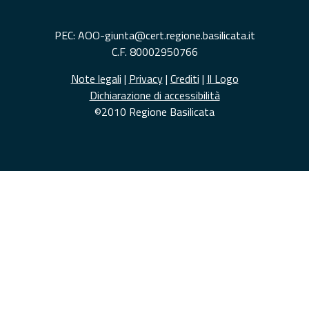
PEC: AOO-giunta@cert.regione.basilicata.it
C.F. 80002950766
Note legali
|
Privacy
|
Crediti
|
Il Logo
Dichiarazione di accessibilità
©2010 Regione Basilicata