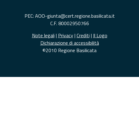
PEC: AOO-giunta@cert.regione.basilicata.it
C.F. 80002950766
Note legali
|
Privacy
|
Crediti
|
Il Logo
Dichiarazione di accessibilità
©2010 Regione Basilicata