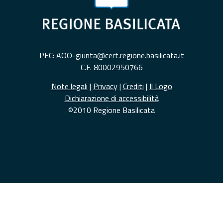
PEC: AOO-giunta@cert.regione.basilicata.it
C.F. 80002950766
Note legali
|
Privacy
|
Crediti
|
Il Logo
Dichiarazione di accessibilità
©2010 Regione Basilicata