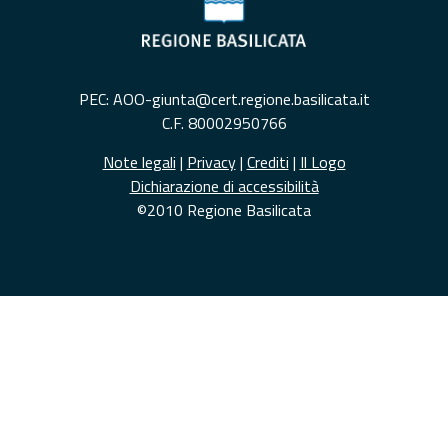
PEC: AOO-giunta@cert.regione.basilicata.it
C.F. 80002950766
Note legali
|
Privacy
|
Crediti
|
Il Logo
Dichiarazione di accessibilità
©2010 Regione Basilicata