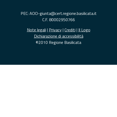
PEC: AOO-giunta@cert.regione.basilicata.it
C.F. 80002950766
Note legali
|
Privacy
|
Crediti
|
Il Logo
Dichiarazione di accessibilità
©2010 Regione Basilicata