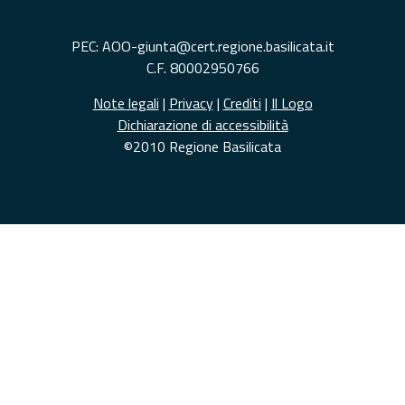
PEC: AOO-giunta@cert.regione.basilicata.it
C.F. 80002950766
Note legali
|
Privacy
|
Crediti
|
Il Logo
Dichiarazione di accessibilità
©2010 Regione Basilicata