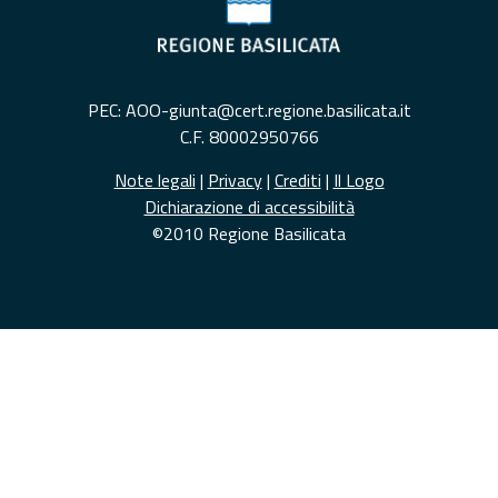
PEC: AOO-giunta@cert.regione.basilicata.it
C.F. 80002950766
Note legali
|
Privacy
|
Crediti
|
Il Logo
Dichiarazione di accessibilità
©2010 Regione Basilicata