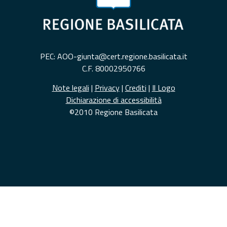
PEC: AOO-giunta@cert.regione.basilicata.it
C.F. 80002950766
Note legali
|
Privacy
|
Crediti
|
Il Logo
Dichiarazione di accessibilità
©2010 Regione Basilicata