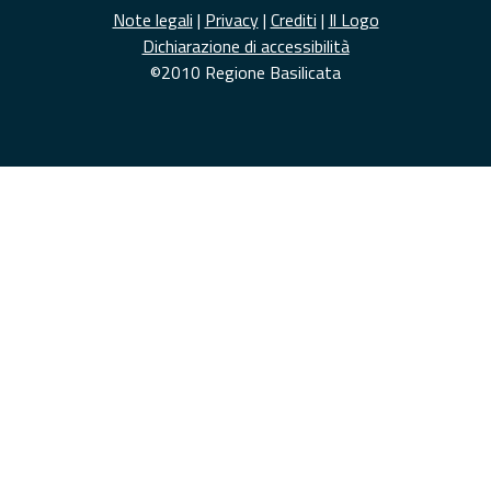
Note legali
|
Privacy
|
Crediti
|
Il Logo
Dichiarazione di accessibilità
©2010 Regione Basilicata