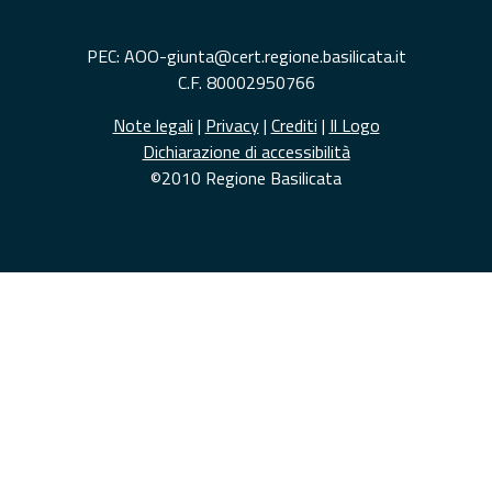
PEC: AOO-giunta@cert.regione.basilicata.it
C.F. 80002950766
Note legali
|
Privacy
|
Crediti
|
Il Logo
Dichiarazione di accessibilità
©2010 Regione Basilicata