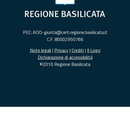
PEC: AOO-giunta@cert.regione.basilicata.it
C.F. 80002950766
Note legali
|
Privacy
|
Crediti
|
Il Logo
Dichiarazione di accessibilità
©2010 Regione Basilicata