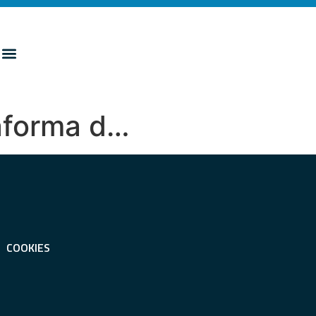
taforma d…
COOKIES