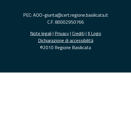
PEC: AOO-giunta@cert.regione.basilicata.it
C.F. 80002950766
Note legali
|
Privacy
|
Crediti
|
Il Logo
Dichiarazione di accessibilità
©2010 Regione Basilicata