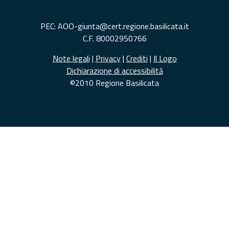
PEC: AOO-giunta@cert.regione.basilicata.it
C.F. 80002950766
Note legali
|
Privacy
|
Crediti
|
Il Logo
Dichiarazione di accessibilità
©2010 Regione Basilicata