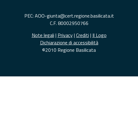
PEC: AOO-giunta@cert.regione.basilicata.it
C.F. 80002950766
Note legali
|
Privacy
|
Crediti
|
Il Logo
Dichiarazione di accessibilità
©2010 Regione Basilicata