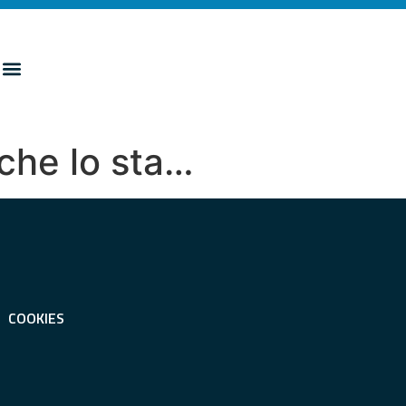
che lo sta…
COOKIES