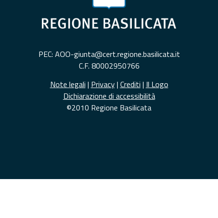
PEC: AOO-giunta@cert.regione.basilicata.it
C.F. 80002950766
Note legali
|
Privacy
|
Crediti
|
Il Logo
Dichiarazione di accessibilità
©2010 Regione Basilicata