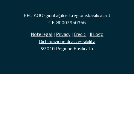
PEC: AOO-giunta@cert.regione.basilicata.it
C.F. 80002950766
Note legali
|
Privacy
|
Crediti
|
Il Logo
Dichiarazione di accessibilità
©2010 Regione Basilicata