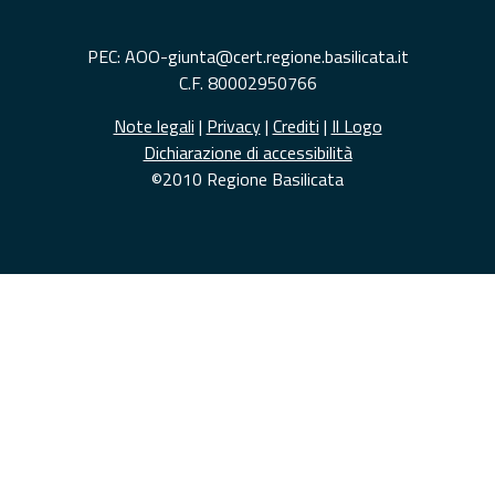
PEC: AOO-giunta@cert.regione.basilicata.it
C.F. 80002950766
Note legali
|
Privacy
|
Crediti
|
Il Logo
Dichiarazione di accessibilità
©2010 Regione Basilicata