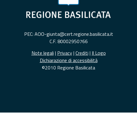
PEC: AOO-giunta@cert.regione.basilicata.it
C.F. 80002950766
Note legali
|
Privacy
|
Crediti
|
Il Logo
Dichiarazione di accessibilità
©2010 Regione Basilicata