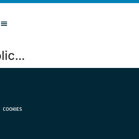
blic…
COOKIES