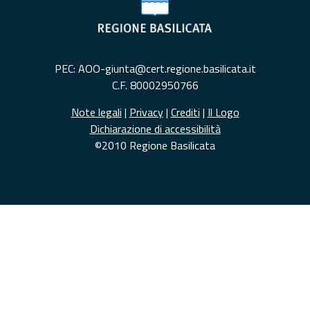
PEC: AOO-giunta@cert.regione.basilicata.it
C.F. 80002950766
Note legali
|
Privacy
|
Crediti
|
Il Logo
Dichiarazione di accessibilità
©2010 Regione Basilicata