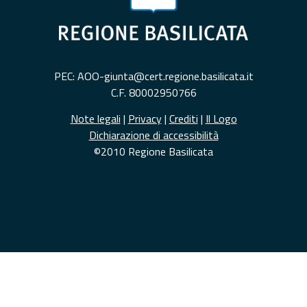
PEC: AOO-giunta@cert.regione.basilicata.it
C.F. 80002950766
Note legali
|
Privacy
|
Crediti
|
Il Logo
Dichiarazione di accessibilità
©2010 Regione Basilicata