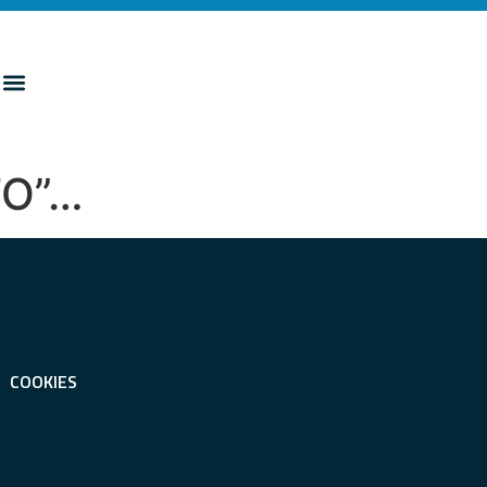
TO”…
COOKIES