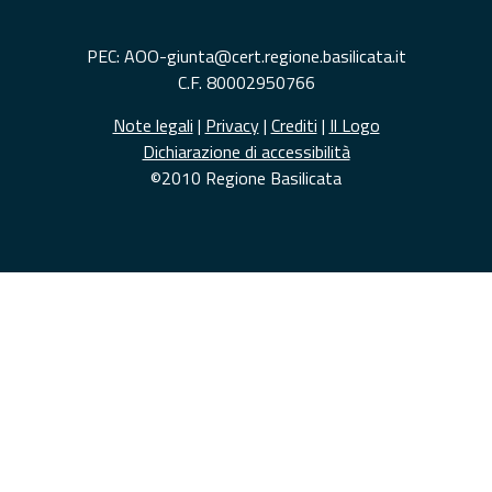
PEC: AOO-giunta@cert.regione.basilicata.it
C.F. 80002950766
Note legali
|
Privacy
|
Crediti
|
Il Logo
Dichiarazione di accessibilità
©2010 Regione Basilicata