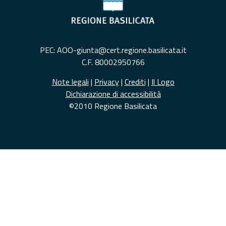
PEC: AOO-giunta@cert.regione.basilicata.it
C.F. 80002950766
Note legali
|
Privacy
|
Crediti
|
Il Logo
Dichiarazione di accessibilità
©2010 Regione Basilicata