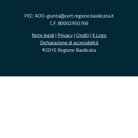
PEC: AOO-giunta@cert.regione.basilicata.it
C.F. 80002950766
Note legali
|
Privacy
|
Crediti
|
Il Logo
Dichiarazione di accessibilità
©2010 Regione Basilicata