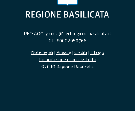
PEC: AOO-giunta@cert.regione.basilicata.it
C.F. 80002950766
Note legali
|
Privacy
|
Crediti
|
Il Logo
Dichiarazione di accessibilità
©2010 Regione Basilicata