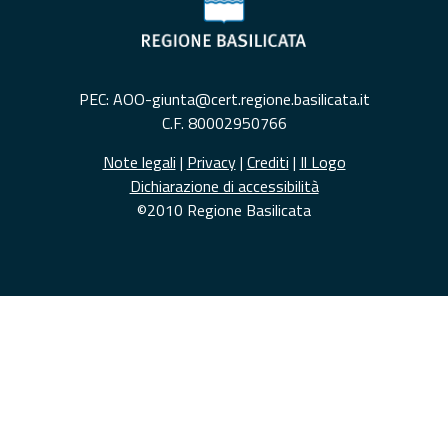
PEC: AOO-giunta@cert.regione.basilicata.it
C.F. 80002950766
Note legali
|
Privacy
|
Crediti
|
Il Logo
Dichiarazione di accessibilità
©2010 Regione Basilicata