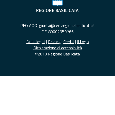
PEC: AOO-giunta@cert.regione.basilicata.it
C.F. 80002950766
Note legali
|
Privacy
|
Crediti
|
Il Logo
Dichiarazione di accessibilità
©2010 Regione Basilicata