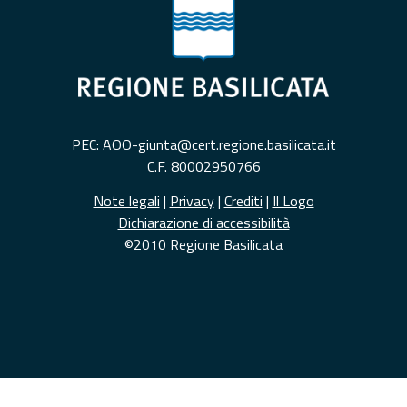
PEC: AOO-giunta@cert.regione.basilicata.it
C.F. 80002950766
Note legali
|
Privacy
|
Crediti
|
Il Logo
Dichiarazione di accessibilità
©2010 Regione Basilicata