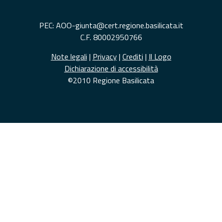
PEC: AOO-giunta@cert.regione.basilicata.it
C.F. 80002950766
Note legali
|
Privacy
|
Crediti
|
Il Logo
Dichiarazione di accessibilità
©2010 Regione Basilicata