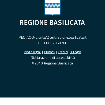
PEC: AOO-giunta@cert.regione.basilicata.it
C.F. 80002950766
Note legali
|
Privacy
|
Crediti
|
Il Logo
Dichiarazione di accessibilità
©2010 Regione Basilicata