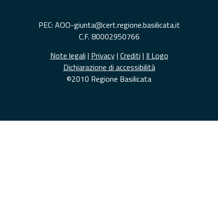
PEC: AOO-giunta@cert.regione.basilicata.it
C.F. 80002950766
Note legali
|
Privacy
|
Crediti
|
Il Logo
Dichiarazione di accessibilità
©2010 Regione Basilicata