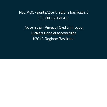
PEC: AOO-giunta@cert.regione.basilicata.it
C.F. 80002950766
Note legali
|
Privacy
|
Crediti
|
Il Logo
Dichiarazione di accessibilità
©2010 Regione Basilicata